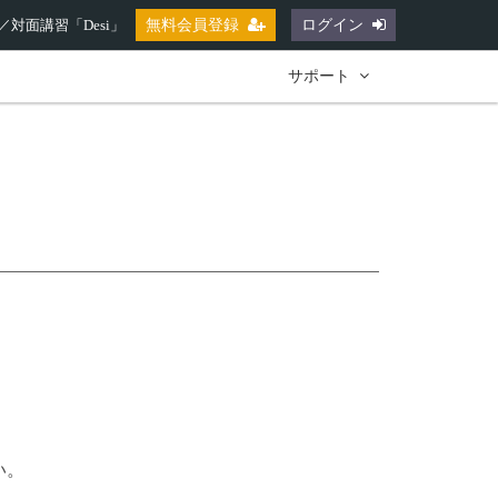
対面講習「Desi」
無料会員登録
ログイン
サポート
い。