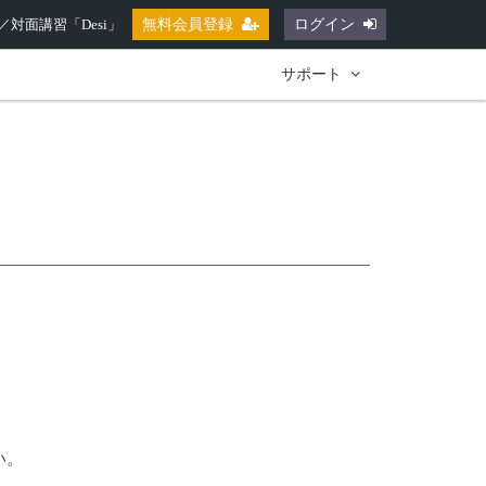
対面講習「Desi」
無料会員登録
ログイン
サポート
い。