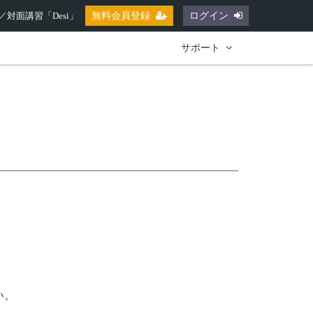
対面講習「Desi」
無料会員登録
ログイン
サポート
い。