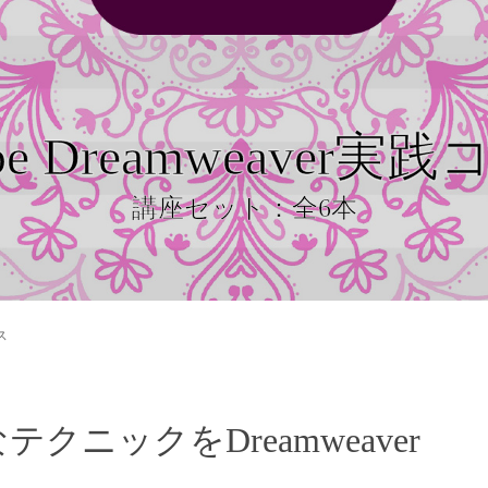
be Dreamweaver実
講座セット：全6本
ス
クニックをDreamweaver