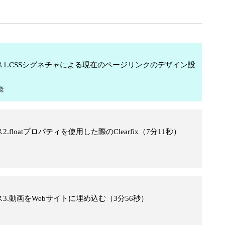
践コース1.CSSシグネチャによる現在のページリンクのデザイン設
能
ス2.floatプロパティを使用した際のClearfix（7分11秒）
コース3.動画をWebサイトに埋め込む（3分56秒）