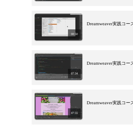
Dreamweaver実践
08:50
Dreamweaver実践
07:34
Dreamweaver実践
47:55