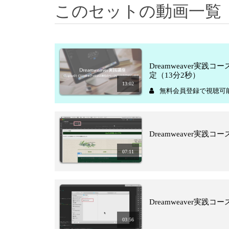
このセットの動画一覧
Dreamweaver実
定（13分2秒）
13:02
無料会員登録で視聴可
Dreamweaver実践コー
07:11
Dreamweaver実践
03:56