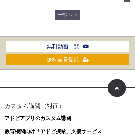
一覧へ
無料動画一覧
無料会員登録
カスタム講習（対面）
アドビアプリのカスタム講習
教育機関向け「アドビ授業」支援サービス