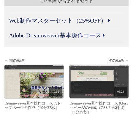
この動画が含まれるセット
Web制作マスターセット（25%OFF）
Adobe Dreamweaver基本操作コース
＜ 前の動画
次の動画 ＞
10:32
05:29
Dreamweaver基本操作コース 7.ト
Dreamweaver基本操作コース 9.less
ップページの作成［10分32秒］
onページの作成（CSSの再利用）
［5分29秒］