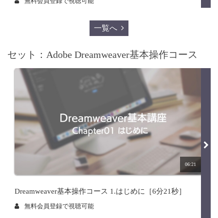
無料会員登録で視聴可能
一覧へ
セット：Adobe Dreamweaver基本操作コース
06:21
Dreamweaver基本操作コース 1.はじめに［6分21秒］
無料会員登録で視聴可能