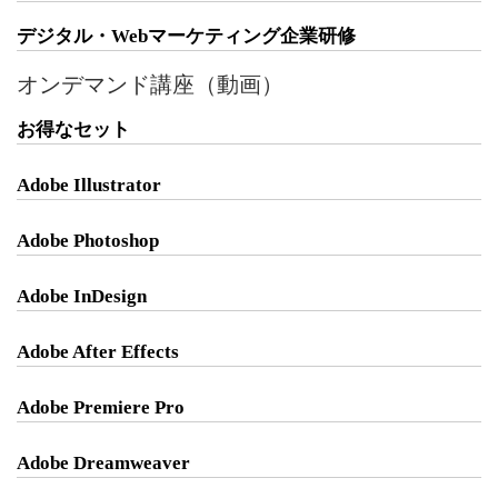
デジタル・Webマーケティング企業研修
オンデマンド講座（動画）
お得なセット
Adobe Illustrator
Adobe Photoshop
Adobe InDesign
Adobe After Effects
Adobe Premiere Pro
Adobe Dreamweaver