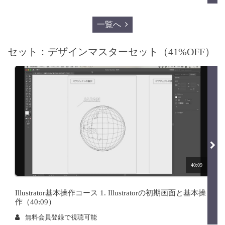
一覧へ
セット：デザインマスターセット（41%OFF）
40:09
Illustrator基本操作コース 1. Illustratorの初期画面と基本操
作（40:09）
無料会員登録で視聴可能