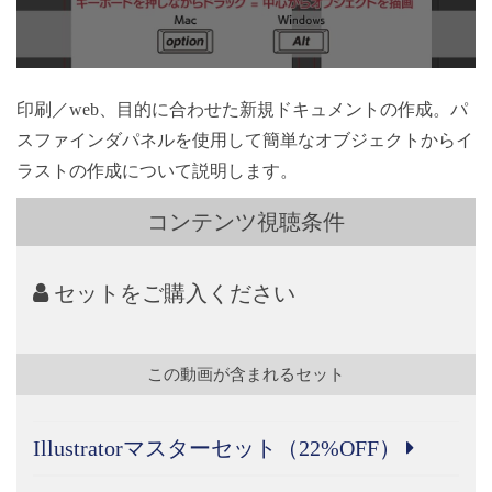
印刷／web、目的に合わせた新規ドキュメントの作成。パ
スファインダパネルを使用して簡単なオブジェクトからイ
ラストの作成について説明します。
コンテンツ視聴条件
セットをご購入ください
この動画が含まれるセット
Illustratorマスターセット（22%OFF）