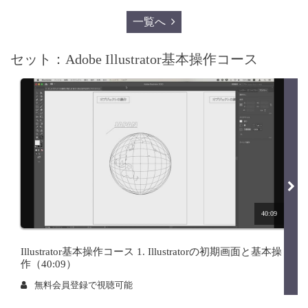
一覧へ
セット：Adobe Illustrator基本操作コース
40:09
Illustrator基本操作コース 1. Illustratorの初期画面と基本操
作（40:09）
無料会員登録で視聴可能