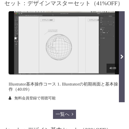
セット：デザインマスターセット（41%OFF）
40:09
Illustrator基本操作コース 1. Illustratorの初期画面と基本操
作（40:09）
無料会員登録で視聴可能
一覧へ