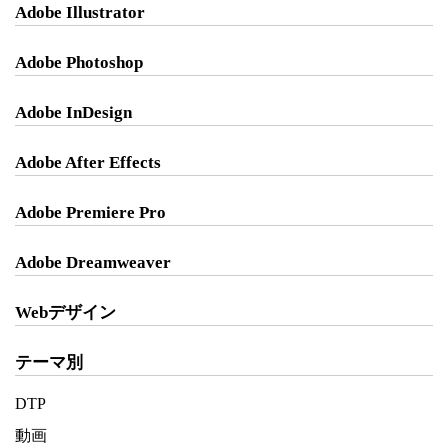
Adobe Illustrator
Adobe Photoshop
Adobe InDesign
Adobe After Effects
Adobe Premiere Pro
Adobe Dreamweaver
Webデザイン
テーマ別
DTP
動画