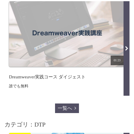
01:23
Dreamweaver実践コース ダイジェスト
誰でも無料
一覧へ
カテゴリ：DTP