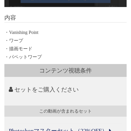
内容
・Vanishing Point
・ワープ
・描画モード
・パペットワープ
コンテンツ視聴条件
セットをご購入ください
この動画が含まれるセット
Photoshopマスターセット（22%OFF）