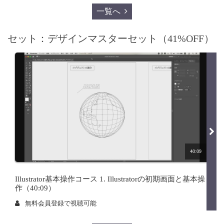
一覧へ
セット：デザインマスターセット（41%OFF）
40:09
Illustrator基本操作コース 1. Illustratorの初期画面と基本操
作（40:09）
無料会員登録で視聴可能