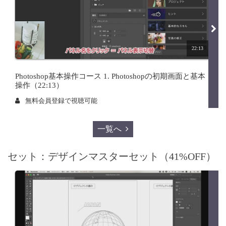
22:13
Photoshop基本操作コース 1. Photoshopの初期画面と基本
操作（22:13）
無料会員登録で視聴可能
一覧へ
セット：デザインマスターセット（41%OFF）