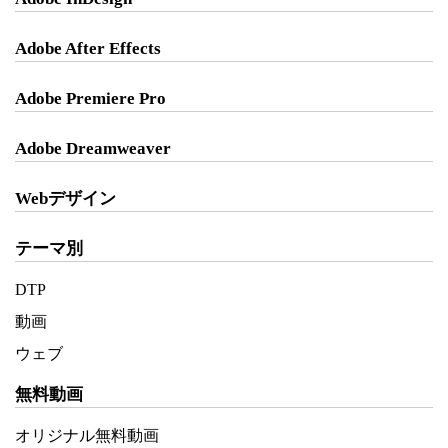
Adobe After Effects
Adobe Premiere Pro
Adobe Dreamweaver
Webデザイン
テーマ別
DTP
動画
ウェブ
無料動画
オリジナル無料動画