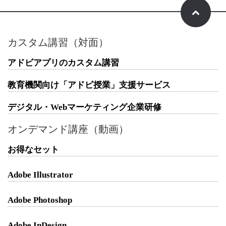
カスタム講習（対面）
アドビアプリのカスタム講習
教育機関向け「アドビ授業」支援サービス
デジタル・Webマーケティング企業研修
オンデマンド講座（動画）
お得なセット
Adobe Illustrator
Adobe Photoshop
Adobe InDesign