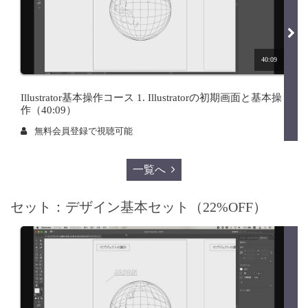
40:09
Illustrator基本操作コース 1. Illustratorの初期画面と基本操
作（40:09）
無料会員登録で視聴可能
一覧へ
セット：デザイン基本セット（22%OFF）