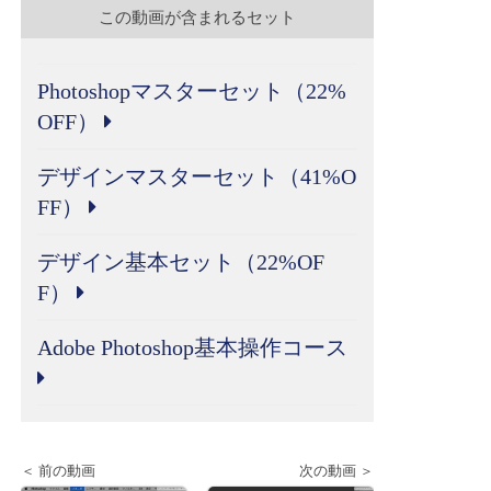
この動画が含まれるセット
Photoshopマスターセット（22%
OFF）
デザインマスターセット（41%O
FF）
デザイン基本セット（22%OF
F）
Adobe Photoshop基本操作コース
＜ 前の動画
次の動画 ＞