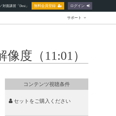
対面講習「Desi」
無料会員登録
ログイン
サポート
解像度（11:01）
コンテンツ視聴条件
セットをご購入ください