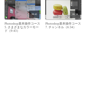
09:43
06:34
Photoshop基本操作コース
Photoshop基本操作コース
5. さまざまなカラーモー
7. チャンネル（6:34）
ド（9:43）