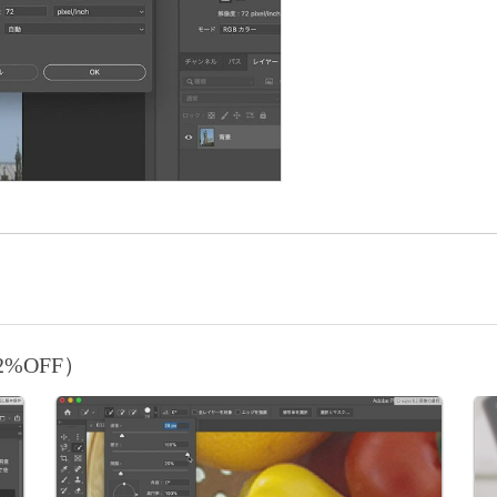
2%OFF）