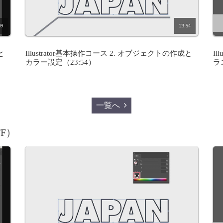
09
23:54
面と
Illustrator基本操作コース 2. オブジェクトの作成と
I
カラー設定（23:54）
ラ
一覧へ
F）