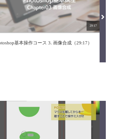
29:17
hotoshop基本操作コース 3. 画像合成（29:17）
Photosho
5）