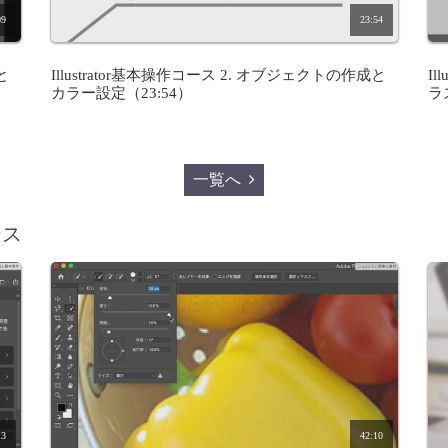
09
23:54
面と
Illustrator基本操作コース 2. オブジェクトの作成と
I
カラー設定（23:54）
ラ
一覧へ
ース
13
42:10