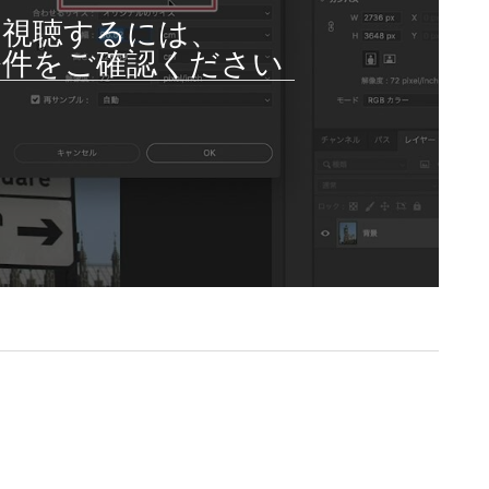
を視聴するには、
条件をご確認ください