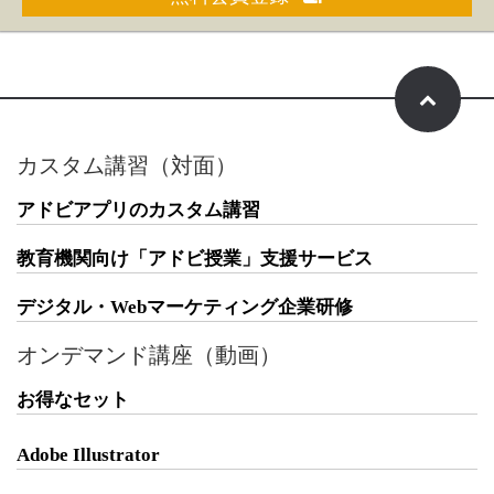
カスタム講習（対面）
アドビアプリのカスタム講習
教育機関向け「アドビ授業」支援サービス
デジタル・Webマーケティング企業研修
オンデマンド講座（動画）
お得なセット
Adobe Illustrator