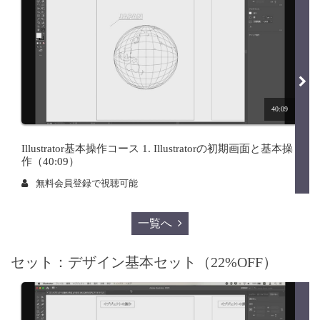
40:09
Illustrator基本操作コース 1. Illustratorの初期画面と基本操
作（40:09）
無料会員登録で視聴可能
一覧へ
セット：デザイン基本セット（22%OFF）