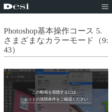
Photoshop基本操作コース 5.
さまざまなカラーモード（9:
43）
この動画を視聴するには、
セットの視聴条件をご確認ください