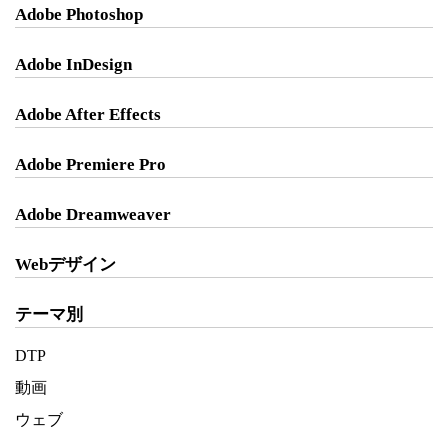
Adobe Photoshop
Adobe InDesign
Adobe After Effects
Adobe Premiere Pro
Adobe Dreamweaver
Webデザイン
テーマ別
DTP
動画
ウェブ