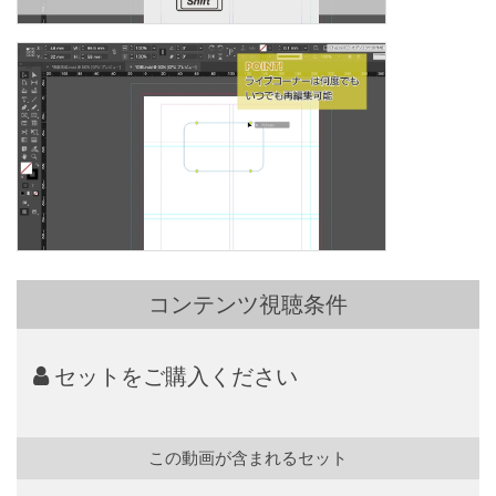
コンテンツ視聴条件
セットをご購入ください
この動画が含まれるセット