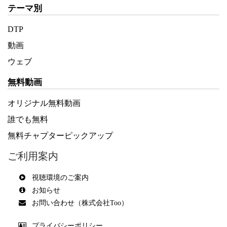
テーマ別
DTP
動画
ウェブ
無料動画
オリジナル無料動画
誰でも無料
無料チャプターピックアップ
ご利用案内
視聴環境のご案内
お知らせ
お問い合わせ（株式会社Too）
プライバシーポリシー