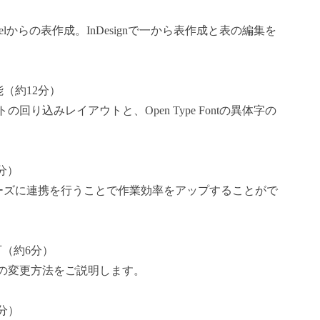
elからの表作成。InDesignで一から表作成と表の編集を
機能（約12分）
込みレイアウトと、Open Type Fontの異体字の
9分）
atorとスムーズに連携を行うことで作業効率をアップすることがで
可（約6分）
の変更方法をご説明します。
7分）