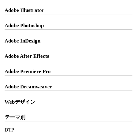
Adobe Illustrator
Adobe Photoshop
Adobe InDesign
Adobe After Effects
Adobe Premiere Pro
Adobe Dreamweaver
Webデザイン
テーマ別
DTP