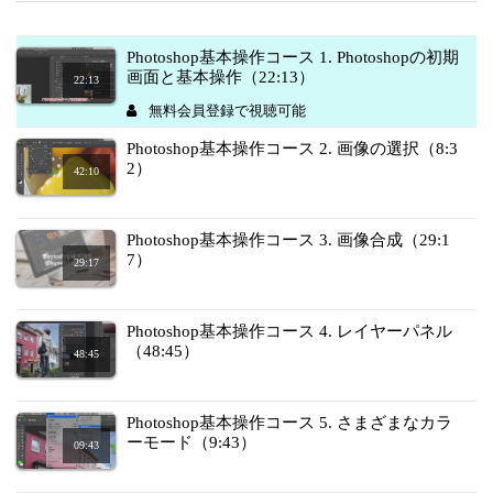
Photoshop基本操作コース 1. Photoshopの初期
画面と基本操作（22:13）
22:13
無料会員登録で視聴可能
Photoshop基本操作コース 2. 画像の選択（8:3
2）
42:10
Photoshop基本操作コース 3. 画像合成（29:1
7）
29:17
Photoshop基本操作コース 4. レイヤーパネル
（48:45）
48:45
Photoshop基本操作コース 5. さまざまなカラ
ーモード（9:43）
09:43