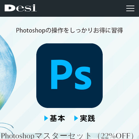
Photoshopマスターセット（22%OFF）