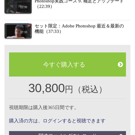
Photoshop実践コース 9. 補足とアップデート
（22:39）
22:39
セット限定：Adobe Photoshop 最近＆最新の
機能（37:33）
37:33
今すぐ購入する
30,800
円（税込）
視聴期限は購入後365日間です。
購入済の方は、ログインすると視聴できます