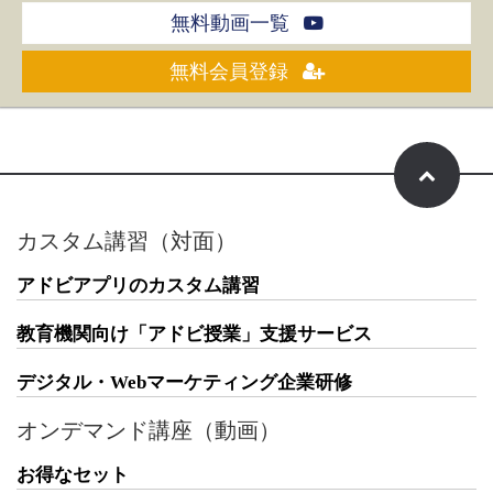
無料動画一覧
無料会員登録
カスタム講習（対面）
アドビアプリのカスタム講習
教育機関向け「アドビ授業」支援サービス
デジタル・Webマーケティング企業研修
オンデマンド講座（動画）
お得なセット