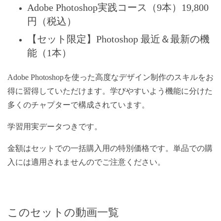
Adobe Photoshop実践コース（9本）19,800
円（税込）
【セット限定】Photoshop 最近＆最新の機
能（1本）
Adobe Photoshopを使った高度なデザイン制作のスキルをお
得に習得していただけます。学びやすいよう機能に分けた
多くのチャプターで構成されています。
学習用実データつきです。
金額はセットでの一括購入用の特別価格です。単品での購
入には適用されませんのでご注意ください。
このセットの動画一覧