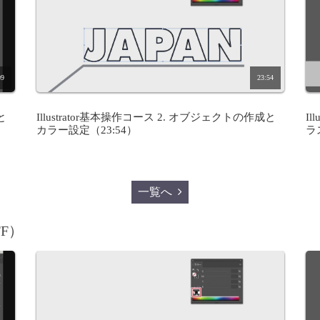
09
23:54
面と
Illustrator基本操作コース 2. オブジェクトの作成と
I
カラー設定（23:54）
ラ
一覧へ
F）