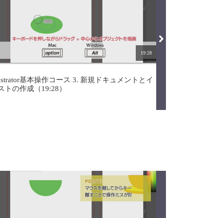
19:28
llustrator基本操作コース 3. 新規ドキュメントとイ
Illustra
ストの作成（19:28）
置（21:47）