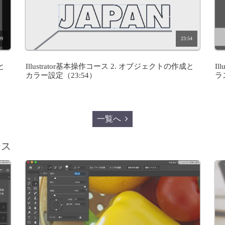
09
23:54
面と
Illustrator基本操作コース 2. オブジェクトの作成と
I
カラー設定（23:54）
ラ
一覧へ
ース