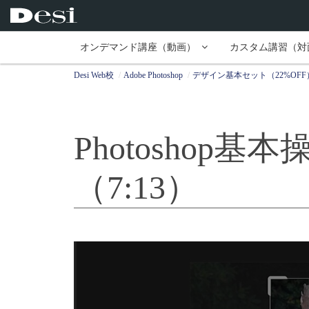
オンデマンド講座（動画）
カスタム講習（対
Desi Web校
Adobe Photoshop
デザイン基本セット（22%OFF
Photoshop
（7:13）