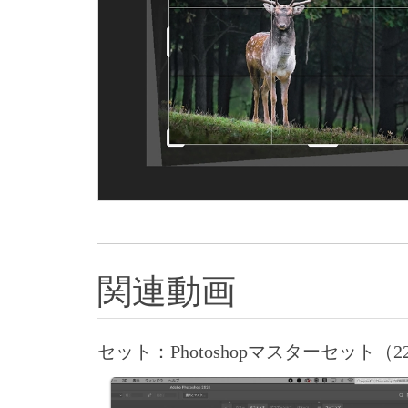
関連動画
セット：Photoshopマスターセット（2