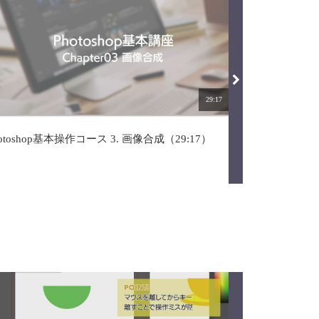
29:17
hotoshop基本操作コース 3. 画像合成（29:17）
Photosho
5）