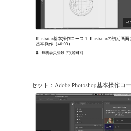
40:
Illustrator基本操作コース 1. Illustratorの初期画
基本操作（40:09）
無料会員登録で視聴可能
セット：Adobe Photoshop基本操作コ