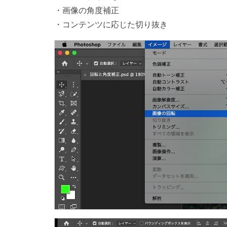
・画像の角度補正
・コンテンツに応じた切り抜き